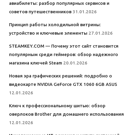
авиабилеты: разбор популярных сервисов и
советов путешественников
31.01.2026
Принцип работы холодильной витрины:
устройство и ключевые элементы
27.01.2026
STEAMKEY.COM — Почему этот сайт становится
популярным среди геймеров: обзор надежного
магазина ключей Steam
20.01.2026
Новая эра графических решений: подробно о
видеокарте NVIDIA GeForce GTX 1060 6GB ASUS
12.01.2026
Ключ к профессиональному шитью: обзор
оверлоков Brother для домашнего использования
12.01.2026