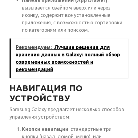
Панель приложений (App Drawer)
:
вызывается свайпом вверх или через
иконку, содержит все установленные
приложения, с возможностью сортировки
по категориям или поиском.
Рекомендуем:
Лучшие решения для
хранения данных в Galaxy: полный обзор
современных возможностей и
рекомендаций
НАВИГАЦИЯ ПО
УСТРОЙСТВУ
Samsung Galaxy предлагает несколько способов
управления устройством:
Кнопки навигации
: стандартные три
кнопки (назад, домой, меню), или