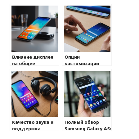
Влияние дисплея
Опции
на общее
кастомизации
впечатление и
интерфейса и
комфорт
настроек в Galaxy:
использования
полностью
Samsung Galaxy:
персонализируйте
полный разбор
свой смартфон
Samsung Galaxy
Качество звука и
Полный обзор
поддержка
Samsung Galaxy A5:
аудиоформатов в
доступный