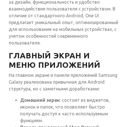
за дизайн, функциональность и удобство
взаимодействия пользователя с устройством. В
отличие от стандартного Android, One UI
предлагает уникальный опыт, оптимизированный
для использования на мобильных устройствах, с
учетом особенностей современного
пользователя.
ГЛАВНЫЙ ЭКРАН И
МЕНЮ ПРИЛОЖЕНИЙ
На главном экране и панели приложений Samsung
Galaxy реализована привычная для Android
структура, но с заметными доработками:
Домашний экран
: состоит из виджетов,
иконок и папок, что позволяет быстро
получать доступ к часто используемым
функциям.