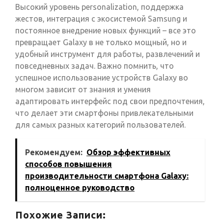
Высокий уровень personalization, поддержка
жестов, интеграция с экосистемой Samsung и
постоянное внедрение новых функций – все это
превращает Galaxy в не только мощный, но и
удобный инструмент для работы, развлечений и
повседневных задач. Важно помнить, что
успешное использование устройств Galaxy во
многом зависит от знания и умения
адаптировать интерфейс под свои предпочтения,
что делает эти смартфоны привлекательными
для самых разных категорий пользователей.
Рекомендуем:
Обзор эффективных
способов повышения
производительности смартфона Galaxy:
полноценное руководство
Похожие Записи: