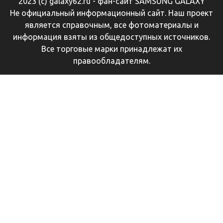
2023 (с) galaxy62.ru - фан-сайт SAMSUNG GALAXY
Не официальный информационный сайт. Наш проект
является справочным, все фотоматериалы и
информация взяты из общедоступных источников.
Все торговые марки принадлежат их
правообладателям.