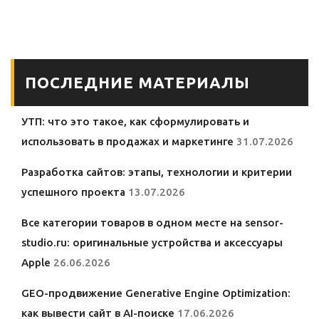
Galaxy: полный
смартфон с
обзор
отличными
возможностей
возможностями
современных
смартфонов
ПОСЛЕДНИЕ МАТЕРИАЛЫ
Samsung
УТП: что это такое, как сформулировать и
использовать в продажах и маркетинге
31.07.2026
Разработка сайтов: этапы, технологии и критерии
успешного проекта
13.07.2026
Все категории товаров в одном месте на sensor-
studio.ru: оригинальные устройства и аксессуары
Apple
26.06.2026
GEO-продвижение Generative Engine Optimization:
как вывести сайт в AI-поиске
17.06.2026