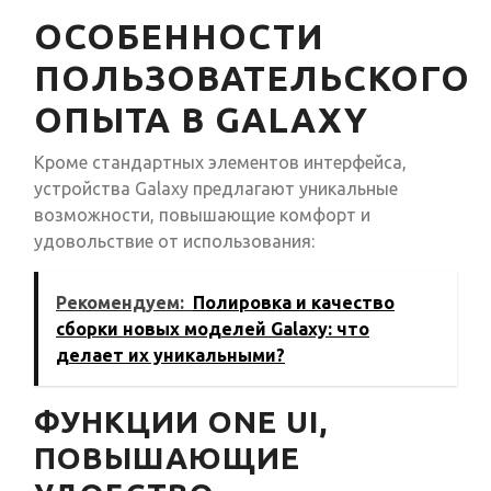
ОСОБЕННОСТИ
ПОЛЬЗОВАТЕЛЬСКОГО
ОПЫТА В GALAXY
Кроме стандартных элементов интерфейса,
устройства Galaxy предлагают уникальные
возможности, повышающие комфорт и
удовольствие от использования:
Рекомендуем:
Полировка и качество
сборки новых моделей Galaxy: что
делает их уникальными?
ФУНКЦИИ ONE UI,
ПОВЫШАЮЩИЕ