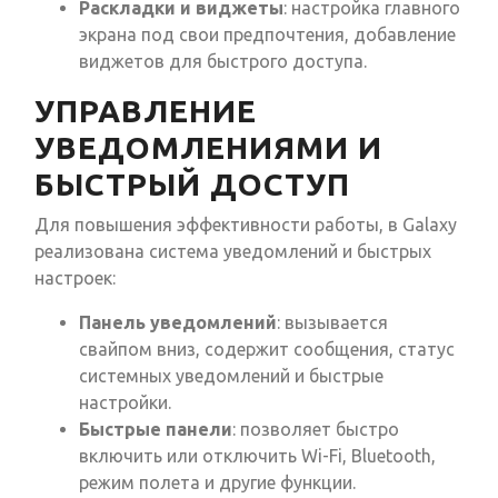
Раскладки и виджеты
: настройка главного
экрана под свои предпочтения, добавление
виджетов для быстрого доступа.
УПРАВЛЕНИЕ
УВЕДОМЛЕНИЯМИ И
БЫСТРЫЙ ДОСТУП
Для повышения эффективности работы, в Galaxy
реализована система уведомлений и быстрых
настроек:
Панель уведомлений
: вызывается
свайпом вниз, содержит сообщения, статус
системных уведомлений и быстрые
настройки.
Быстрые панели
: позволяет быстро
включить или отключить Wi-Fi, Bluetooth,
режим полета и другие функции.