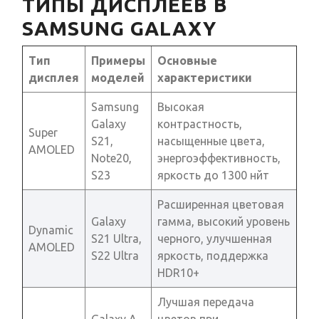
ТИПЫ ДИСПЛЕЕВ В
SAMSUNG GALAXY
Тип
Примеры
Основные
дисплея
моделей
характеристики
Samsung
Высокая
Galaxy
контрастность,
Super
S21,
насыщенные цвета,
AMOLED
Note20,
энергоэффективность,
S23
яркость до 1300 нйт
Расширенная цветовая
Galaxy
гамма, высокий уровень
Dynamic
S21 Ultra,
черного, улучшенная
AMOLED
S22 Ultra
яркость, поддержка
HDR10+
Лучшая передача