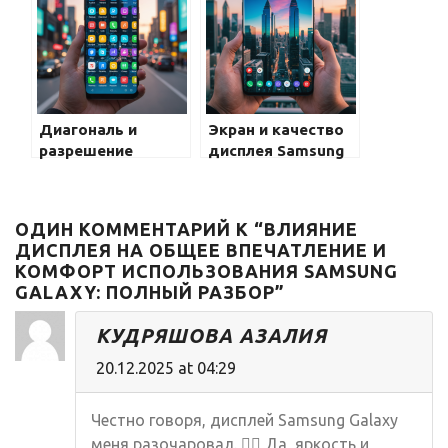
Samsung Galaxy
Samsung Galaxy:
полный гид
Диагональ и
Экран и качество
разрешение
дисплея Samsung
дисплея в Galaxy:
Galaxy: секреты
полное
технологий и
руководство для
особенности
ОДИН КОММЕНТАРИЙ К “ВЛИЯНИЕ
любителей
ДИСПЛЕЯ НА ОБЩЕЕ ВПЕЧАТЛЕНИЕ И
Samsung Galaxy
КОМФОРТ ИСПОЛЬЗОВАНИЯ SAMSUNG
GALAXY: ПОЛНЫЙ РАЗБОР”
КУДРЯШОВА АЗАЛИЯ
20.12.2025 at 04:29
Честно говоря, дисплей Samsung Galaxy
меня разочаровал. 🤦‍♀️ Да, яркость и