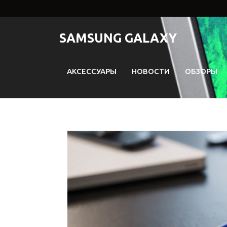
Перейти
к
содержимому
SAMSUNG GALAXY
АКСЕССУАРЫ
НОВОСТИ
ОБЗОРЫ