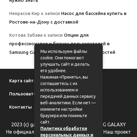
нужно знать
Некрасов Кир
к записи
Насос для бассейна купить в
Ростове-на-Дону с доставкой
Котова Забава
к записи
Опции для
профессионалов и бизнес-пользователей в
Мы используем файлы
Samsung Galaxy: полный обзор возможностей
cookie. Они помогают
улучшать сайт и делать
его удобнее.
Нажимая «Принять», вы
Карта сайта
соглашаетесь с их
использованием и
Пользовательское соглашение
передачей данных сервису
веб-аналитики. Если нет —
Контакты
измените настройки
браузера или покиньте
сайт.
2023 (с) galaxy62.ru - фан-сайт SAMSUNG GALAXY
Политика обработки
Не официальный информационный сайт. Наш проект
персональных данных и