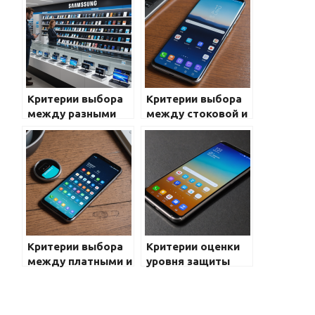
Критерии выбора
Критерии выбора
между разными
между стоковой и
поколениями
сторонней
моделей Samsung
прошивкой для
Galaxy: что нужно
Galaxy: полный гид
учитывать при
для владельцев
покупке
Samsung
Критерии выбора
Критерии оценки
между платными и
уровня защиты
бесплатными
корпуса в Galaxy:
приложениями в
полное
Galaxy: что
руководство