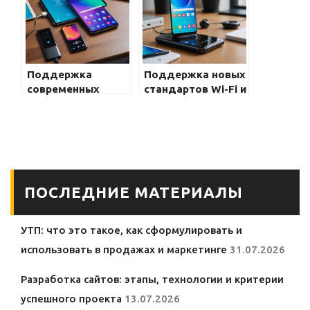
возможностями
Поддержка
Поддержка новых
современных
стандартов Wi-Fi и
технологий связи и
Bluetooth на
сетей в Galaxy: как
Galaxy: что
Samsung
изменится в
обновляет
использовании
возможности
устройств Samsung
своих смартфонов
Galaxy
ПОСЛЕДНИЕ МАТЕРИАЛЫ
УТП: что это такое, как сформулировать и
использовать в продажах и маркетинге
31.07.2026
Разработка сайтов: этапы, технологии и критерии
успешного проекта
13.07.2026