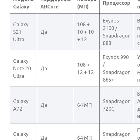
Процессор
Galaxy
ARCore
(МП)
Exynos
Galaxy
108 +
2100 /
п
S21
Да
10 + 10
Snapdragon
п
Ultra
+ 12
888
с
Exynos 990
Galaxy
108 +
/
о
Note 20
Да
12 + 12
Snapdragon
Ultra
865+
Galaxy
Snapdragon
Да
64 МП
A72
720G
Galaxy
Snapdragon
Да
64 МП
о