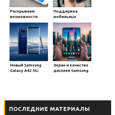
Раскрываем
Поддержка
возможности
мобильных
сетей и связи на
платежей и NFC в
Samsung Galaxy
Samsung Galaxy
Новый Samsung
Экран и качество
Galaxy A42 5G:
дисплея Samsung
готовы ли вы к
Galaxy: секреты
новому поколению
технологий и
связи?
особенности
ПОСЛЕДНИЕ МАТЕРИАЛЫ