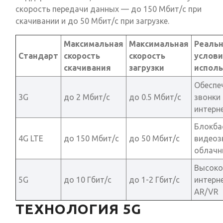
скорость передачи данных — до 150 Мбит/с при
скачивании и до 50 Мбит/с при загрузке.
Максимальная
Максимальная
Реаль
Стандарт
скорость
скорость
услов
скачивания
загрузки
исполь
Обеспе
3G
до 2 Мбит/с
до 0.5 Мбит/с
звонки
интерн
Блокба
4G LTE
до 150 Мбит/с
до 50 Мбит/с
видеоз
облачн
Высоко
5G
до 10 Гбит/с
до 1-2 Гбит/с
интерне
AR/VR
ТЕХНОЛОГИЯ 5G