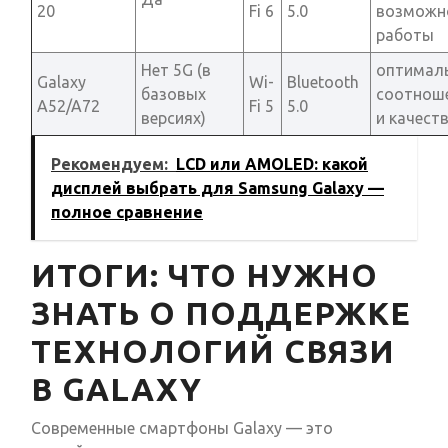
20
Fi 6
5.0
возможн
работы
Нет 5G (в
оптимал
Galaxy
Wi-
Bluetooth
базовых
соотноше
A52/A72
Fi 5
5.0
версиях)
и качест
Рекомендуем:
LCD или AMOLED: какой
дисплей выбрать для Samsung Galaxy —
полное сравнение
ИТОГИ: ЧТО НУЖНО
ЗНАТЬ О ПОДДЕРЖКЕ
ТЕХНОЛОГИЙ СВЯЗИ
В GALAXY
Современные смартфоны Galaxy — это