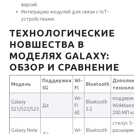
версий.
Интеграцию модулей для связи с IoT-
устройствами.
ТЕХНОЛОГИЧЕСКИЕ
НОВШЕСТВА В
МОДЕЛЯХ GALAXY:
ОБЗОР И СРАВНЕНИЕ
Поддержка
Wi-
Дополн
Модель
Bluetooth
5G
Fi
техноло
Wi-
поддержк
Galaxy
Bluetooth
Да
Fi
Wideband
S21/S22/S23
5.2
6E
200 МП 
стилус S-
Galaxy Note
Wi-
Bluetooth
расшире
Да