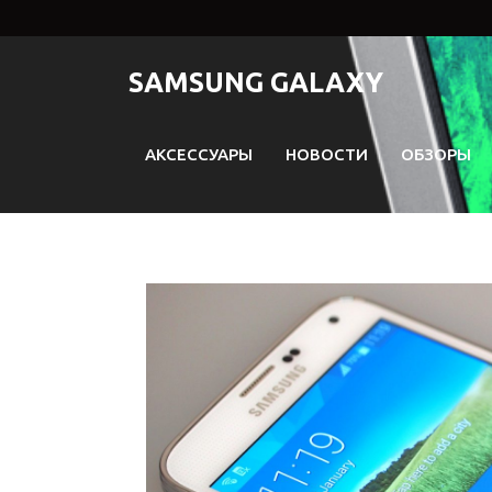
Перейти
к
содержимому
SAMSUNG GALAXY
АКСЕССУАРЫ
НОВОСТИ
ОБЗОРЫ