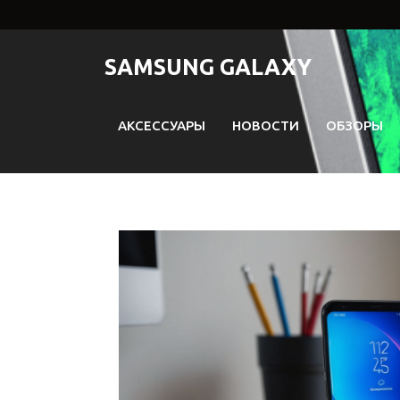
Перейти
к
содержимому
SAMSUNG GALAXY
АКСЕССУАРЫ
НОВОСТИ
ОБЗОРЫ