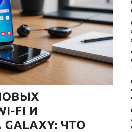
НОВЫХ
I-FI И
 GALAXY: ЧТО