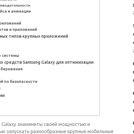
изводительности
йса и анимации
приложений
нтов и приложений
ных типов крупных приложений
е системы
х средств Samsung Galaxy для оптимизации
осбережения
ий по безопасности
и
ии
 Galaxy знамениты своей мощностью и
ью запускать разнообразные крупные мобильные