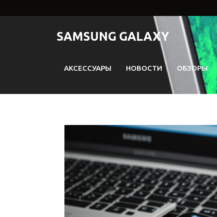
Перейти
к
содержимому
SAMSUNG GALAXY
АКСЕССУАРЫ
НОВОСТИ
ОБЗОРЫ