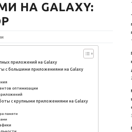
И НА GALAXY:
ОР
ии
пных приложений на Galaxy
ы с большими приложениями на Galaxy
ения
ментов оптимизации
 приложений
оты с крупными приложениями на Galaxy
ра памяти
сами
рафики
ельности