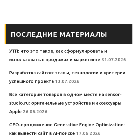
смартфона Galaxy
при низком заряде
в условиях плохой
в Galaxy: что
сети: как добиться
нужно знать
стабильной
владельцам
работы
устройств
ПОСЛЕДНИЕ МАТЕРИАЛЫ
Samsung?
УТП: что это такое, как сформулировать и
использовать в продажах и маркетинге
31.07.2026
Разработка сайтов: этапы, технологии и критерии
успешного проекта
13.07.2026
Все категории товаров в одном месте на sensor-
studio.ru: оригинальные устройства и аксессуары
Apple
26.06.2026
GEO-продвижение Generative Engine Optimization:
как вывести сайт в AI-поиске
17.06.2026