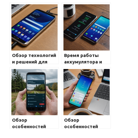
Обзор технологий
Время работы
и решений для
аккумулятора и
экономии заряда
его емкость в
аккумулятора в
Samsung Galaxy:
Galaxy: как
все, что нужно
продлить время
знать
работы смартфона
Обзор
Обзор
особенностей
особенностей
использования
работы смартфона