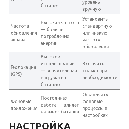
уровень
батарея
вручную
Установить
Высокая частота
Частота
стандартную
— больше
обновления
или низкую
потребление
экрана
частоту
энергии
обновления
Высокое
использование
Включать
Геолокация
— значительная
только при
(GPS)
нагрузка на
необходимости
батарею
Ограничить
Постоянная
Фоновые
фоновые
работа — влияет
приложения
процессы в
на износ батареи
настройках
НАСТРОЙКА