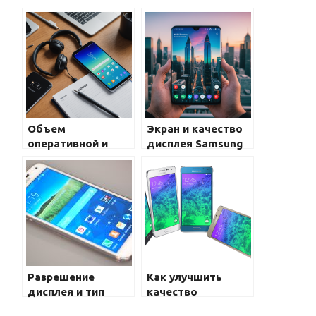
Объем
Экран и качество
оперативной и
дисплея Samsung
внутренней памяти
Galaxy: секреты
в Samsung Galaxy:
технологий и
полное
особенности
руководство для
пользователей
Разрешение
Как улучшить
дисплея и тип
качество
экрана: что нужно
фотографий на