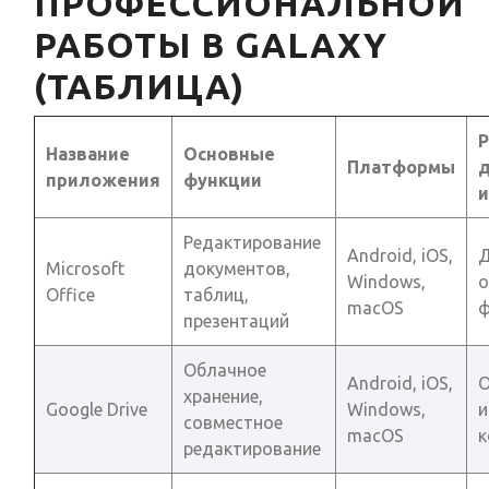
ПРОФЕССИОНАЛЬНОЙ
РАБОТЫ В GALAXY
(ТАБЛИЦА)
Название
Основные
Платформы
приложения
функции
и
Редактирование
Android, iOS,
Д
Microsoft
документов,
Windows,
Office
таблиц,
macOS
ф
презентаций
Облачное
Android, iOS,
О
хранение,
Google Drive
Windows,
и
совместное
macOS
к
редактирование