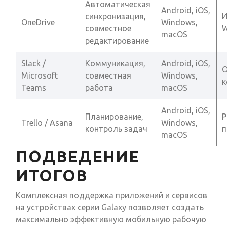
Автоматическая
Android, iOS,
синхронизация,
И
OneDrive
Windows,
совместное
W
macOS
редактирование
Slack /
Коммуникация,
Android, iOS,
О
Microsoft
совместная
Windows,
Teams
работа
macOS
Android, iOS,
Планирование,
Р
Trello / Asana
Windows,
контроль задач
п
macOS
ПОДВЕДЕНИЕ
ИТОГОВ
Комплексная поддержка приложений и сервисов
на устройствах серии Galaxy позволяет создать
максимально эффективную мобильную рабочую