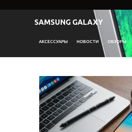
Перейти
к
содержимому
SAMSUNG GALAXY
АКСЕССУАРЫ
НОВОСТИ
ОБЗОРЫ