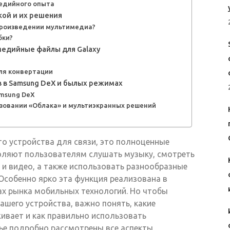
едийного опыта
ой и их решения
произведении мультимедиа?
бки?
медийные файлы для Galaxy
ля конвертации
в Samsung DeX и былых режимах
msung DeX
зовании «Облака» и мультиэкранных решений
о устройства для связи, это полноценные
оляют пользователям слушать музыку, смотреть
 и видео, а также использовать разнообразные
Особенно ярко эта функция реализована в
ах рынка мобильных технологий. Но чтобы
шего устройства, важно понять, какие
вает и как правильно использовать
тье подробно рассмотрены все аспекты