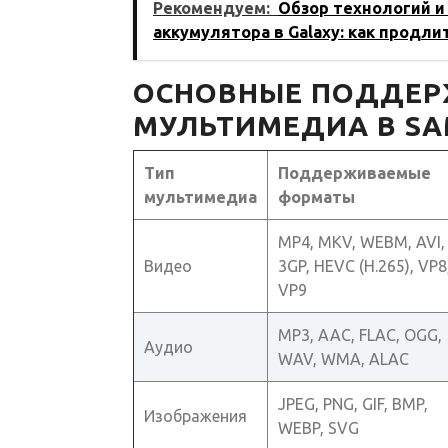
Рекомендуем:
Обзор технологий и
аккумулятора в Galaxy: как продл
ОСНОВНЫЕ ПОДДЕ
МУЛЬТИМЕДИА В SA
Тип
Поддерживаемые
мультимедиа
форматы
MP4, MKV, WEBM, AVI,
Видео
3GP, HEVC (H.265), VP8
VP9
MP3, AAC, FLAC, OGG,
Аудио
WAV, WMA, ALAC
JPEG, PNG, GIF, BMP,
Изображения
WEBP, SVG