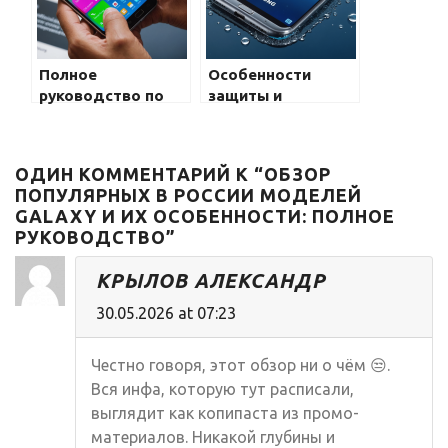
Samsung Galaxy
Полное
Особенности
руководство по
защиты и
тактильным
водостойкости
ощущениям и
новых моделей
чувствительности
Galaxy: что нужно
ОДИН КОММЕНТАРИЙ К “ОБЗОР
экрана в Samsung
знать
ПОПУЛЯРНЫХ В РОССИИ МОДЕЛЕЙ
Galaxy
GALAXY И ИХ ОСОБЕННОСТИ: ПОЛНОЕ
РУКОВОДСТВО”
КРЫЛОВ АЛЕКСАНДР
30.05.2026 at 07:23
Честно говоря, этот обзор ни о чём 😒.
Вся инфа, которую тут расписали,
выглядит как копипаста из промо-
материалов. Никакой глубины и