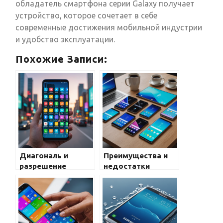
обладатель смартфона серии Galaxy получает
устройство, которое сочетает в себе
современные достижения мобильной индустрии
и удобство эксплуатации.
Похожие Записи:
Диагональ и
Преимущества и
разрешение
недостатки
дисплея в Galaxy:
различных
полное
моделей Galaxy:
руководство для
разбор
любителей
популярных
Samsung Galaxy
вариантов