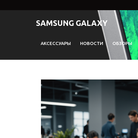
Перейти
к
содержимому
SAMSUNG GALAXY
АКСЕССУАРЫ
НОВОСТИ
ОБЗОРЫ