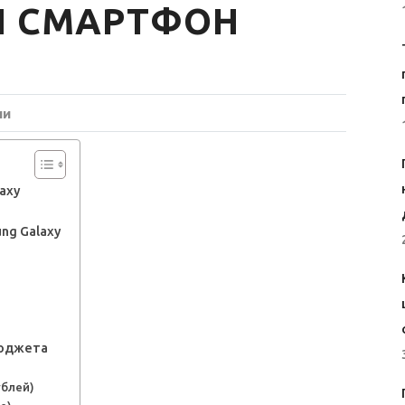
 СМАРТФОН
ии
axy
ng Galaxy
бюджета
)
ублей)