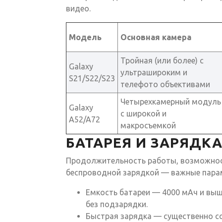
видео.
Модель
Основная камера
Тройная (или более) с
Galaxy
ультрашироким и
S21/S22/S23
телефото объективами
Четырехкамерный модуль
Galaxy
с широкой и
A52/A72
макросъемкой
БАТАРЕЯ И ЗАРЯДК
Продолжительность работы, возможнос
беспроводной зарядкой — важные пара
Емкость батареи — 4000 мАч и вы
без подзарядки.
Быстрая зарядка — существенно с