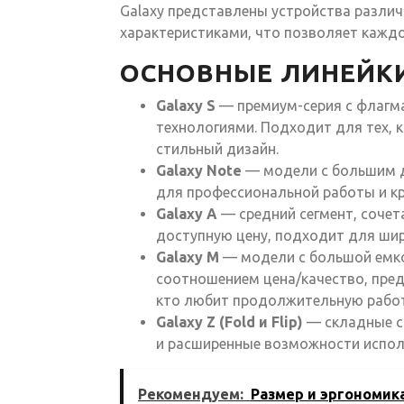
Galaxy представлены устройства различ
характеристиками, что позволяет кажд
ОСНОВНЫЕ ЛИНЕЙК
Galaxy S
— премиум-серия с флагм
технологиями. Подходит для тех, 
стильный дизайн.
Galaxy Note
— модели с большим д
для профессиональной работы и кр
Galaxy A
— средний сегмент, соче
доступную цену, подходит для ши
Galaxy M
— модели с большой емко
соотношением цена/качество, пред
кто любит продолжительную работ
Galaxy Z (Fold и Flip)
— складные с
и расширенные возможности испол
Рекомендуем:
Размер и эргономика