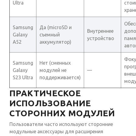
Ultra
стои
хран
Обес
Samsung
Да (microSD и
Внутреннее
допо
Galaxy
съемный
устройство
памя
A52
аккумулятор)
авто
Фоку
Samsung
Нет (сменных
прог
Galaxy
модулей не
—
внеш
S23 Ultra
поддерживается)
моду
ПРАКТИЧЕСКОЕ
ИСПОЛЬЗОВАНИЕ
СТОРОННИХ МОДУЛЕЙ
Пользователи часто используют сторонние
модульные аксессуары для расширения