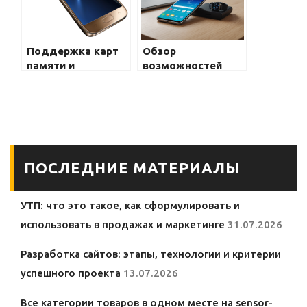
смартфонов
Samsung
Поддержка карт
Обзор
памяти и
возможностей
расширение
беспроводной
хранилища в
передачи данных
Samsung Galaxy
в Samsung Galaxy:
современные
технологии и
практические
ПОСЛЕДНИЕ МАТЕРИАЛЫ
решения
УТП: что это такое, как сформулировать и
использовать в продажах и маркетинге
31.07.2026
Разработка сайтов: этапы, технологии и критерии
успешного проекта
13.07.2026
Все категории товаров в одном месте на sensor-