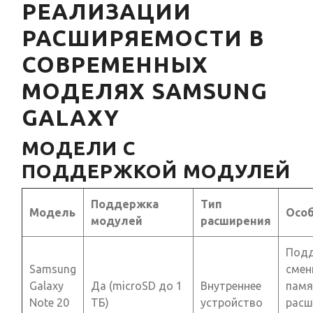
РЕАЛИЗАЦИИ
РАСШИРЯЕМОСТИ В
СОВРЕМЕННЫХ
МОДЕЛЯХ SAMSUNG
GALAXY
МОДЕЛИ С
ПОДДЕРЖКОЙ МОДУЛЕЙ
Поддержка
Тип
Модель
Осо
модулей
расширения
Под
Samsung
смен
Galaxy
Да (microSD до 1
Внутреннее
памя
Note 20
ТБ)
устройство
расш