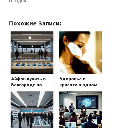
сегодня!
Похожие Записи:
Айфон купить в
Здоровье и
Белгороде по
красота в одном
выгодной цене:
месте:
оригинальные
dzintarsshop.ru
смартфоны Apple
iPhone