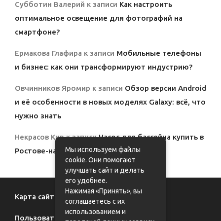
Субботин Валерий
к записи
Как настроить
оптимальное освещение для фотографий на
смартфоне?
Ермакова Глафира
к записи
Мобильные телефоны
и бизнес: как они трансформируют индустрию?
Овчинников Яромир
к записи
Обзор версии Android
и её особенности в новых моделях Galaxy: всё, что
нужно знать
Некрасов Кир
к записи
Насос для бассейна купить в
Мы используем файлы
Ростове-на-Дону с доставкой
cookie. Они помогают
улучшать сайт и делать
его удобнее.
Нажимая «Принять», вы
Карта сайта
соглашаетесь с их
использованием и
Пользовательское соглашение