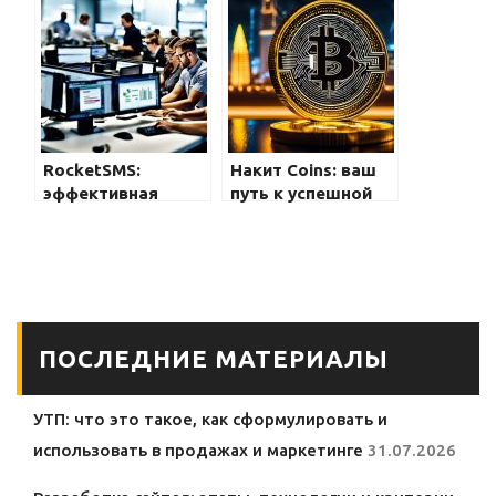
эффективной
инструмент для
маркировки
работы с
файловой
системой
RockеtSMS:
Накит Coins: ваш
эффективная
путь к успешной
рассылка SMS для
инвестиции в
бизнеса в Беларуси
криптовалюту
ПОСЛЕДНИЕ МАТЕРИАЛЫ
УТП: что это такое, как сформулировать и
использовать в продажах и маркетинге
31.07.2026