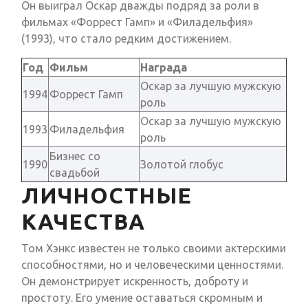
Он выиграл Оскар дважды подряд за роли в
фильмах «Форрест Гамп» и «Филадельфия»
(1993), что стало редким достижением.
Год
Фильм
Награда
Оскар за лучшую мужскую
1994
Форрест Гамп
роль
Оскар за лучшую мужскую
1993
Филадельфия
роль
Бизнес со
1990
Золотой глобус
свадьбой
ЛИЧНОСТНЫЕ
КАЧЕСТВА
Том Хэнкс известен не только своими актерскими
способностями, но и человеческими ценностями.
Он демонстрирует искренность, доброту и
простоту. Его умение оставаться скромным и