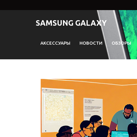
Перейти
к
содержимому
SAMSUNG GALAXY
АКСЕССУАРЫ
НОВОСТИ
ОБЗОРЫ