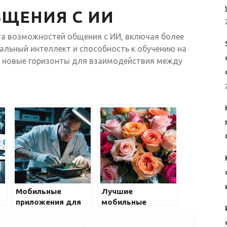
ЩЕНИЯ С ИИ
а возможностей общения с ИИ, включая более
альный интеллект и способность к обучению на
т новые горизонты для взаимодействия между
Мобильные
Лучшие
приложения для
мобильные
здоровья: что
приложения для
выбрать?
путешественников