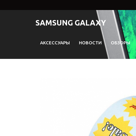
Перейти
к
содержимому
SAMSUNG GALAXY
АКСЕССУАРЫ
НОВОСТИ
ОБЗОРЫ