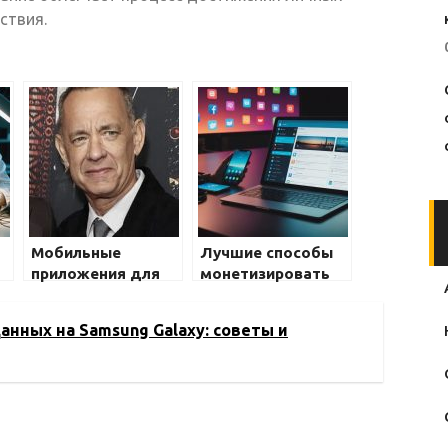
ствия.
Мобильные
Лучшие способы
приложения для
монетизировать
отслеживания
мобильные
физических
приложения
анных на Samsung Galaxy: советы и
нагрузок