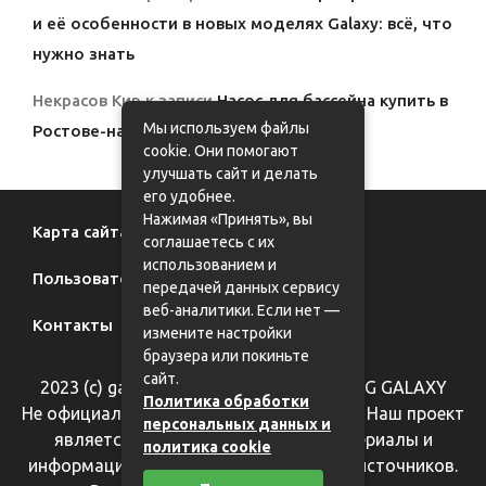
и её особенности в новых моделях Galaxy: всё, что
нужно знать
Некрасов Кир
к записи
Насос для бассейна купить в
Мы используем файлы
Ростове-на-Дону с доставкой
cookie. Они помогают
улучшать сайт и делать
его удобнее.
Нажимая «Принять», вы
Карта сайта
соглашаетесь с их
использованием и
Пользовательское соглашение
передачей данных сервису
веб-аналитики. Если нет —
Контакты
измените настройки
браузера или покиньте
сайт.
2023 (с) galaxy62.ru - фан-сайт SAMSUNG GALAXY
Политика обработки
Не официальный информационный сайт. Наш проект
персональных данных и
является справочным, все фотоматериалы и
политика cookie
информация взяты из общедоступных источников.