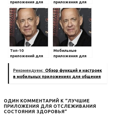
приложения для
приложения для
здоровья: что
здоровья: что
выбрать?
выбрать?
Топ-10
Мобильные
приложений для
приложения для
улучшения
отслеживания
здоровья на
физических
Рекомендуем:
Обзор функций и настроек
мобильном
нагрузок
в мобильных приложениях для общения
телефоне
ОДИН КОММЕНТАРИЙ К “ЛУЧШИЕ
ПРИЛОЖЕНИЯ ДЛЯ ОТСЛЕЖИВАНИЯ
СОСТОЯНИЯ ЗДОРОВЬЯ”