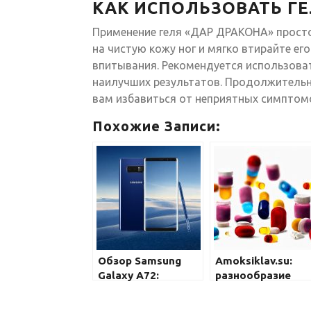
КАК ИСПОЛЬЗОВАТЬ ГЕ
Применение геля «ДАР ДРАКОНА» просто
на чистую кожу ног и мягко втирайте 
впитывания. Рекомендуется использоват
наилучших результатов. Продолжительн
вам избавиться от неприятных симптомо
Похожие Записи:
Обзор Samsung
Amoksiklav.su:
Galaxy A72:
разнообразие
больше
антибиотиков дл
возможностей,
успешного