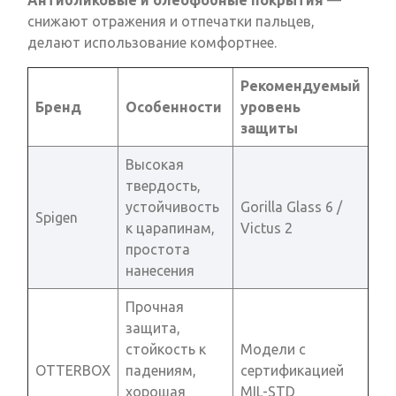
Антибликовые и олеофобные покрытия
—
снижают отражения и отпечатки пальцев,
делают использование комфортнее.
Рекомендуемый
Бренд
Особенности
уровень
защиты
Высокая
твердость,
устойчивость
Gorilla Glass 6 /
Spigen
к царапинам,
Victus 2
простота
нанесения
Прочная
защита,
стойкость к
Модели с
OTTERBOX
падениям,
сертификацией
хорошая
MIL-STD