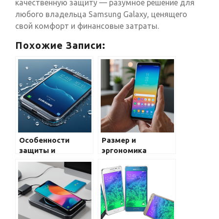
качественную защиту — разумное решение для
любого владельца Samsung Galaxy, ценящего
свой комфорт и финансовые затраты.
Похожие Записи:
Особенности
Размер и
защиты и
эргономика
водостойкости
корпуса Samsung
новых моделей
Galaxy: всё, что
Galaxy: что нужно
нужно знать о
знать
комфорте и
дизайне