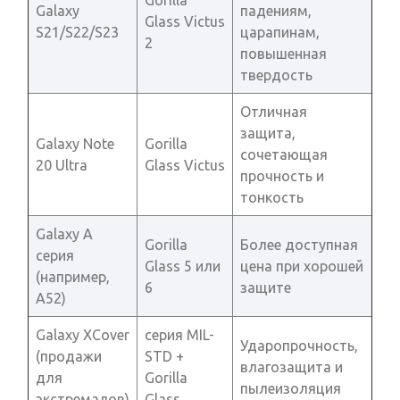
Gorilla
Galaxy
падениям,
Glass Victus
S21/S22/S23
царапинам,
2
повышенная
твердость
Отличная
защита,
Galaxy Note
Gorilla
сочетающая
20 Ultra
Glass Victus
прочность и
тонкость
Galaxy A
Gorilla
Более доступная
серия
Glass 5 или
цена при хорошей
(например,
6
защите
A52)
Galaxy XCover
серия MIL-
Ударопрочность,
(продажи
STD +
влагозащита и
для
Gorilla
пылеизоляция
экстремалов)
Glass