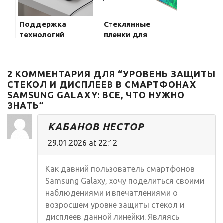
Поддержка
Стеклянные
технологий
пленки для
быстрой зарядки в
защиты экрана
Samsung Galaxy:
Samsung Galaxy
все, что нужно
2 КОММЕНТАРИЯ ДЛЯ “УРОВЕНЬ ЗАЩИТЫ
знать
СТЕКОЛ И ДИСПЛЕЕВ В СМАРТФОНАХ
SAMSUNG GALAXY: ВСЕ, ЧТО НУЖНО
ЗНАТЬ”
КАБАНОВ НЕСТОР
29.01.2026 at 22:12
Как давний пользователь смартфонов
Samsung Galaxy, хочу поделиться своими
наблюдениями и впечатлениями о
возросшем уровне защиты стекол и
дисплеев данной линейки. Являясь