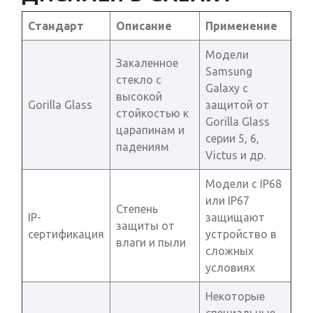
Стандарт
Описание
Применение
Модели
Закаленное
Samsung
стекло с
Galaxy с
высокой
Gorilla Glass
защитой от
стойкостью к
Gorilla Glass
царапинам и
серии 5, 6,
падениям
Victus и др.
Модели с IP68
или IP67
Степень
IP-
защищают
защиты от
сертификация
устройство в
влаги и пыли
сложных
условиях
Некоторые