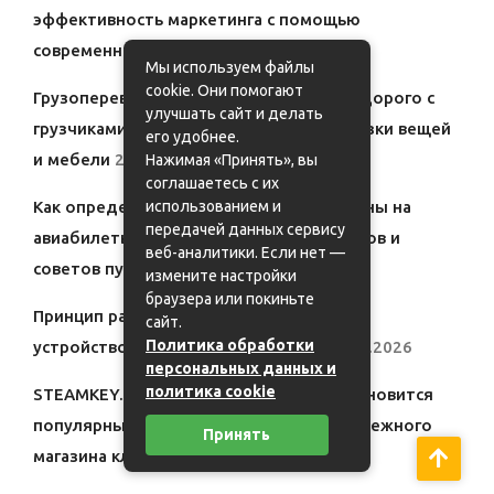
эффективность маркетинга с помощью
современных решений
10.04.2026
Мы используем файлы
cookie. Они помогают
Грузоперевозки Железнодорожный недорого с
улучшать сайт и делать
грузчиками: заказать Газель для перевозки вещей
его удобнее.
и мебели
26.02.2026
Нажимая «Принять», вы
соглашаетесь с их
использованием и
Как определить наиболее выгодные цены на
передачей данных сервису
авиабилеты: разбор популярных сервисов и
веб-аналитики. Если нет —
советов путешественников
31.01.2026
измените настройки
браузера или покиньте
Принцип работы холодильной витрины:
сайт.
Политика обработки
устройство и ключевые элементы
27.01.2026
персональных данных и
политика cookie
STEAMKEY.COM — Почему этот сайт становится
популярным среди геймеров: обзор надежного
Принять
магазина ключей Steam
20.01.2026