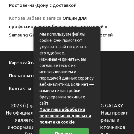
Ростове-на-Дону с доставкой
Котова Забава
к записи
Опции для
профессионалов и бизнес-пользователей в
Мы используем файлы
Samsung Galaxy: полный обзор возможностей
cookie. Они помогают
улучшать сайт и делать
его удобнее.
Нажимая «Принять», вы
Карта сайта
соглашаетесь с их
использованием и
Пользовательское соглашение
передачей данных сервису
веб-аналитики. Если нет —
Контакты
измените настройки
браузера или покиньте
сайт.
2023 (с) galaxy62.ru - фан-сайт SAMSUNG GALAXY
Политика обработки
Не официальный информационный сайт. Наш проект
персональных данных и
является справочным, все фотоматериалы и
политика cookie
информация взяты из общедоступных источников.
Принять