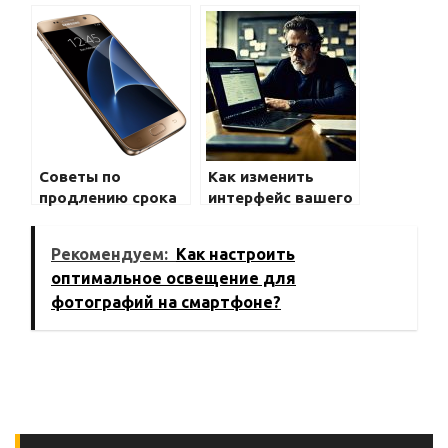
батареи вашего
вашего телефона:
телефона
советы
Советы по
Как изменить
продлению срока
интерфейс вашего
службы батареи на
смартфона:
Samsung Galaxy
советы по
Рекомендуем:
Как настроить
настройке
оптимальное освещение для
фотографий на смартфоне?