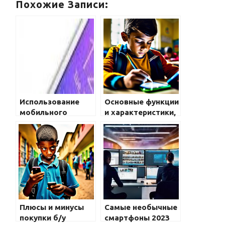
Похожие Записи:
Использование
Основные функции
мобильного
и характеристики,
телефона в
на которые нужно
качестве камеры
обратить
безопасности
внимание при
выборе
мобильного
телефона для
школьника
Плюсы и минусы
Самые необычные
покупки б/у
смартфоны 2023