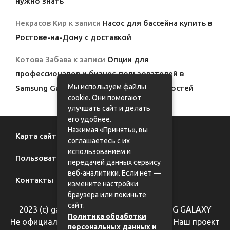
нужно знать
Некрасов Кир
к записи
Насос для бассейна купить в
Ростове-на-Дону с доставкой
Котова Забава
к записи
Опции для
профессионалов и бизнес-пользователей в
Мы используем файлы
Samsung Galaxy: полный обзор возможностей
cookie. Они помогают
улучшать сайт и делать
его удобнее.
Нажимая «Принять», вы
Карта сайта
соглашаетесь с их
использованием и
Пользовательское соглашение
передачей данных сервису
веб-аналитики. Если нет —
Контакты
измените настройки
браузера или покиньте
сайт.
2023 (с) galaxy62.ru - фан-сайт SAMSUNG GALAXY
Политика обработки
Не официальный информационный сайт. Наш проект
персональных данных и