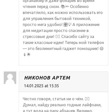
органайзер и даже фонарик во время
чтения перед сном. 📚🔦 Особенно
впечатлило, как можно использовать его
для управления бытовой техникой,
просто мега удобно! 🎛️💡 А приложение
для медитации просто спасение в
стрессовые дни! 🧘‍♀️ Спасибо сайту за
такие классные идеи! Теперь мой телефон
— это безлимитный гаджет помощник! 😄
📱🌟
НИКОНОВ АРТЕМ
14.01.2025 at 15:35
Честно говоря, статья ни о чём. 🤦‍♂️
Думал, найду реально годные лайфхаки,
а тут вода на пару абзацев. Видимо,