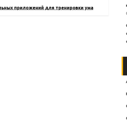
медитации до
процессорами
льных приложений для тренировки ума
фитнеса