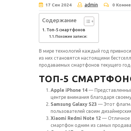
admin
17
Сен
2024
0 Комме
Содержание
Топ-5 смартфонов
Похожие записи:
В мире технологий каждый год привнос
из них становятся настоящими бестсел
продаваемых смартфонов текущего год
ТОП-5 СМАРТФОН
Apple iPhone 14
— Представленный 
центре внимания благодаря своему
Samsung Galaxy S23
— Этот флагма
пользователей своим дизайнерски
Xiaomi Redmi Note 12
— Отличное 
смартфон одним из самых продава