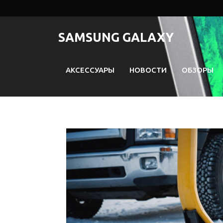
Перейти
к
содержимому
SAMSUNG GALAXY
АКСЕССУАРЫ
НОВОСТИ
ОБЗОРЫ