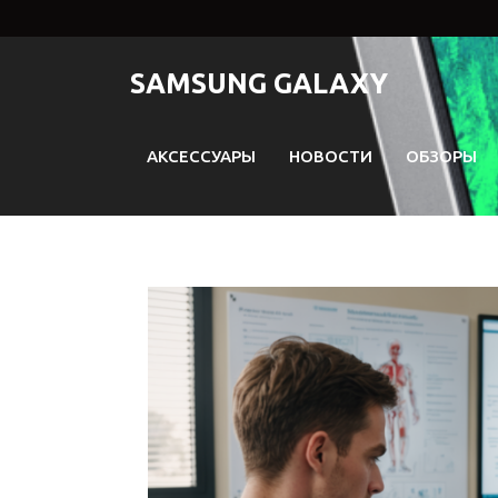
Перейти
к
содержимому
SAMSUNG GALAXY
АКСЕССУАРЫ
НОВОСТИ
ОБЗОРЫ