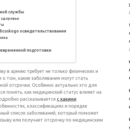
нной службы
а здоровье
ты
dicoskogo освидетельствования
ника
оевременной подготовки
ву в армию требует не только физических и
я о том, какие заболевания могут стать
ной отсрочки. Особенно актуально это для
ся понять, как медицинский статус влияет на
подробно рассказывается
с какими
собенностях, классификациях и порядке
ьный список заболеваний, который поможет
изыву или получает отсрочку по медицинским