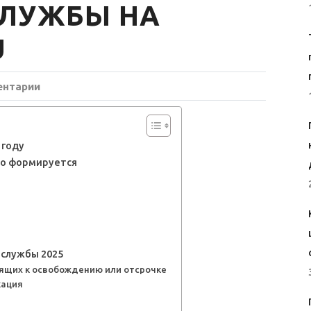
СЛУЖБЫ НА
U
ентарии
 году
оно формируется
а
 службы 2025
ящих к освобождению или отсрочке
кация