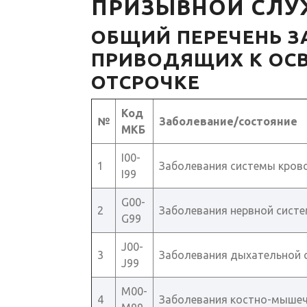
ПРИЗЫВНОЙ СЛУ
ОБЩИЙ ПЕРЕЧЕНЬ З
ПРИВОДЯЩИХ К ОС
ОТСРОЧКЕ
Код
№
Заболевание/состояние
МКБ
I00-
1
Заболевания системы кров
I99
G00-
2
Заболевания нервной сист
G99
J00-
3
Заболевания дыхательной 
J99
M00-
4
Заболевания костно-мыше