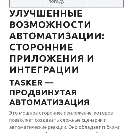
погоду
УЛУЧШЕННЫЕ
ВОЗМОЖНОСТИ
АВТОМАТИЗАЦИИ:
СТОРОННИЕ
ПРИЛОЖЕНИЯ И
ИНТЕГРАЦИИ
TASKER —
ПРОДВИНУТАЯ
АВТОМАТИЗАЦИЯ
Это мощное стороннее приложение, которое
позволяет создавать сложные сценарии и
автоматические реакции. Оно обладает гибкими