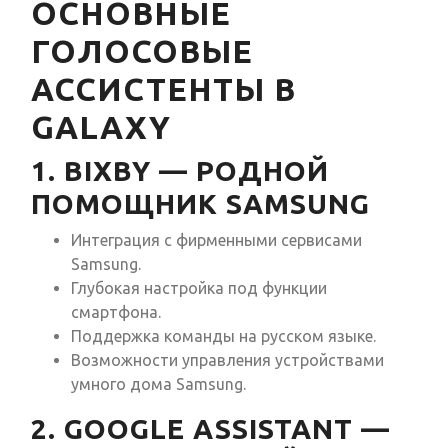
ОСНОВНЫЕ
ГОЛОСОВЫЕ
АССИСТЕНТЫ В
GALAXY
1. BIXBY — РОДНОЙ
ПОМОЩНИК SAMSUNG
Интеграция с фирменными сервисами
Samsung.
Глубокая настройка под функции
смартфона.
Поддержка команды на русском языке.
Возможности управления устройствами
умного дома Samsung.
2. GOOGLE ASSISTANT —