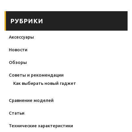
РУБРИКИ
Аксессуары
Новости
Обзоры
Советы и рекомендации
Как выбирать новый гаджет
Сравнение моделей
Статьи
Технические характеристики