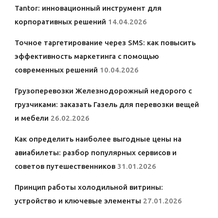
Tantor: инновационный инструмент для
корпоративных решений
14.04.2026
Точное таргетирование через SMS: как повысить
эффективность маркетинга с помощью
современных решений
10.04.2026
Грузоперевозки Железнодорожный недорого с
грузчиками: заказать Газель для перевозки вещей
и мебели
26.02.2026
Как определить наиболее выгодные цены на
авиабилеты: разбор популярных сервисов и
советов путешественников
31.01.2026
Принцип работы холодильной витрины:
устройство и ключевые элементы
27.01.2026