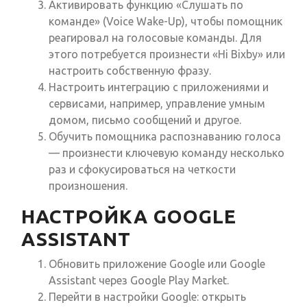
Активировать функцию «Слушать по
команде» (Voice Wake-Up), чтобы помощник
реагировал на голосовые команды. Для
этого потребуется произнести «Hi Bixby» или
настроить собственную фразу.
Настроить интеграцию с приложениями и
сервисами, например, управление умным
домом, письмо сообщений и другое.
Обучить помощника распознаванию голоса
— произнести ключевую команду несколько
раз и сфокусироваться на четкости
произношения.
НАСТРОЙКА GOOGLE
ASSISTANT
Обновить приложение Google или Google
Assistant через Google Play Market.
Перейти в настройки Google: открыть