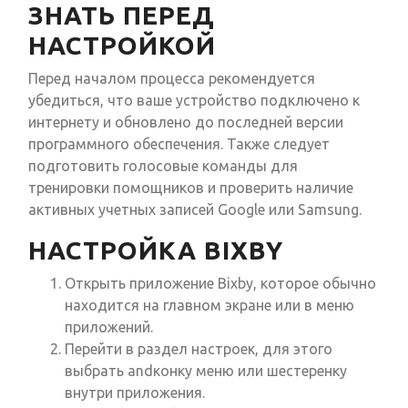
ЗНАТЬ ПЕРЕД
НАСТРОЙКОЙ
Перед началом процесса рекомендуется
убедиться, что ваше устройство подключено к
интернету и обновлено до последней версии
программного обеспечения. Также следует
подготовить голосовые команды для
тренировки помощников и проверить наличие
активных учетных записей Google или Samsung.
НАСТРОЙКА BIXBY
Открыть приложение Bixby, которое обычно
находится на главном экране или в меню
приложений.
Перейти в раздел настроек, для этого
выбрать andконку меню или шестеренку
внутри приложения.