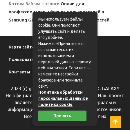
Котова Забава
к записи
Опции для
профессионалов и бизнес-пользователей в
Мы используем файлы
Samsung Galaxy: полный обзор возможностей
cookie. Они помогают
улучшать сайт и делать
его удобнее.
Нажимая «Принять», вы
Карта сайта
соглашаетесь с их
использованием и
Пользовательское соглашение
передачей данных сервису
веб-аналитики. Если нет —
Контакты
измените настройки
браузера или покиньте
сайт.
2023 (с) galaxy62.ru - фан-сайт SAMSUNG GALAXY
Политика обработки
Не официальный информационный сайт. Наш проект
персональных данных и
является справочным, все фотоматериалы и
политика cookie
информация взяты из общедоступных источников.
Принять
Все торговые марки принадлежат их
правообладателям.