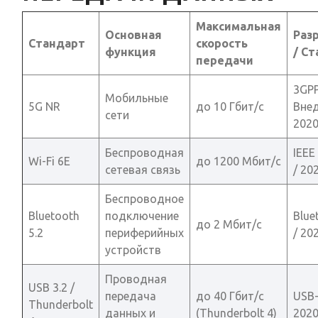
Максимальная
Основная
Раз
Стандарт
скорость
функция
/ Ст
передачи
3GPP
Мобильные
5G NR
до 10 Гбит/с
Внед
сети
2020 
Беспроводная
IEEE
Wi-Fi 6E
до 1200 Мбит/с
сетевая связь
/ 202
Беспроводное
Bluetooth
подключение
Blue
до 2 Мбит/с
5.2
периферийных
/ 202
устройств
Проводная
USB 3.2 /
передача
до 40 Гбит/с
USB-I
Thunderbolt
данных и
(Thunderbolt 4)
2020 