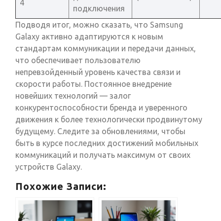
4
подключения
Подводя итог, можно сказать, что Samsung
Galaxy активно адаптируются к новым
стандартам коммуникации и передачи данных,
что обеспечивает пользователю
непревзойденный уровень качества связи и
скорости работы. Постоянное внедрение
новейших технологий — залог
конкурентоспособности бренда и уверенного
движения к более технологически продвинутому
будущему. Следите за обновлениями, чтобы
быть в курсе последних достижений мобильных
коммуникаций и получать максимум от своих
устройств Galaxy.
Похожие Записи: