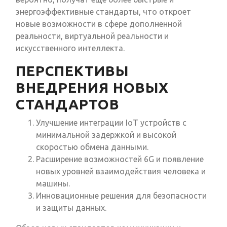
энергоэффективные стандарты, что откроет
новые возможности в сфере дополненной
реальности, виртуальной реальности и
искусственного интеллекта.
ПЕРСПЕКТИВЫ
ВНЕДРЕНИЯ НОВЫХ
СТАНДАРТОВ
Улучшение интеграции IoT устройств с
минимальной задержкой и высокой
скоростью обмена данными.
Расширение возможностей 6G и появление
новых уровней взаимодействия человека и
машины.
Инновационные решения для безопасности
и защиты данных.