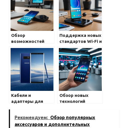
Обзор
Поддержка новых
возможностей
стандартов Wi-Fi и
беспроводной
Bluetooth на
передачи данных
Galaxy: что
в Samsung Galaxy:
изменится в
современные
использовании
технологии и
устройств Samsung
практические
Galaxy
решения
Кабели и
Обзор новых
адаптеры для
технологий
передачи данных
дисплеев и
Samsung Galaxy
панелей в Galaxy:
Рекомендуем:
Обзор популярных
будущее
аксессуаров и дополнительных
мобильных