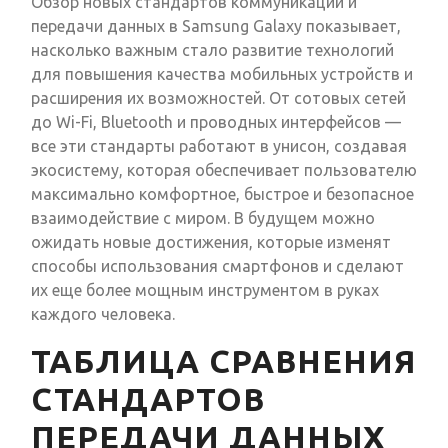
Обзор новых стандартов коммуникации и
передачи данных в Samsung Galaxy показывает,
насколько важным стало развитие технологий
для повышения качества мобильных устройств и
расширения их возможностей. От сотовых сетей
до Wi-Fi, Bluetooth и проводных интерфейсов —
все эти стандарты работают в унисон, создавая
экосистему, которая обеспечивает пользователю
максимально комфортное, быстрое и безопасное
взаимодействие с миром. В будущем можно
ожидать новые достижения, которые изменят
способы использования смартфонов и сделают
их еще более мощным инструментом в руках
каждого человека.
ТАБЛИЦА СРАВНЕНИЯ
СТАНДАРТОВ
ПЕРЕДАЧИ ДАННЫХ