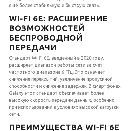
ещё более стабильную и быструю связь.
WI-FI 6E: РАСШИРЕНИЕ
ВОЗМОЖНОСТЕЙ
БЕСПРОВОДНОЙ
ПЕРЕДАЧИ
Стандарт Wi-Fi 6E, введенный в 2020 году,
расширяет диапазон работы сети за счет
частотного диапазона 6 ГГц. Это означает
снижение перекрытий, увеличение пропускной
способности и снижение задержек. В смартфонах
Galaxy этот стандарт обеспечивает более
высокую скорость передачи данных, особенно
при использовании в условиях высокой загрузки
сети.
ПРЕИМУЩЕСТВА WI-FI 6E