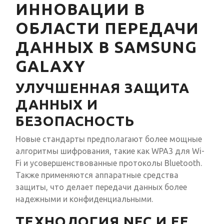
ИННОВАЦИИ В
ОБЛАСТИ ПЕРЕДАЧИ
ДАННЫХ В SAMSUNG
GALAXY
УЛУЧШЕННАЯ ЗАЩИТА
ДАННЫХ И
БЕЗОПАСНОСТЬ
Новые стандарты предполагают более мощные
алгоритмы шифрования, такие как WPA3 для Wi-
Fi и усовершенствованные протоколы Bluetooth.
Также применяются аппаратные средства
защиты, что делает передачи данных более
надежными и конфиденциальными.
ТЕХНОЛОГИЯ NFC И ЕЕ