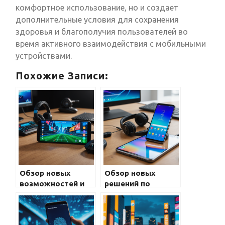
комфортное использование, но и создает
дополнительные условия для сохранения
здоровья и благополучия пользователей во
время активного взаимодействия с мобильными
устройствами.
Похожие Записи:
Обзор новых
Обзор новых
возможностей и
решений по
решений для игр в
улучшению звука и
Samsung Galaxy:
аудио в Samsung
инновации,
Galaxy: