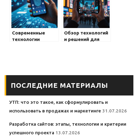
которые меняют
инновационные
игровой опыт
технологии
будущего
Современные
Обзор технологий
технологии
и решений для
защиты данных в
повышения
моделях Samsung
качества связи в
Galaxy: инновации
Samsung Galaxy:
и перспективы
современные
инновации и
возможности
ПОСЛЕДНИЕ МАТЕРИАЛЫ
УТП: что это такое, как сформулировать и
использовать в продажах и маркетинге
31.07.2026
Разработка сайтов: этапы, технологии и критерии
успешного проекта
13.07.2026