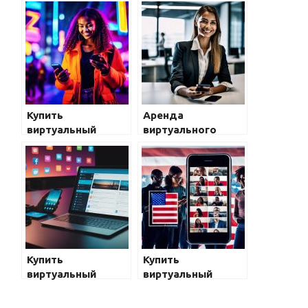
Купить
Аренда
виртуальный
виртуального
номер телефона
номера телефона
навсегда — DID
для СМС на час,
Virtual Numbers
месяц —
HotTelecom
Купить
Купить
виртуальный
виртуальный
номер для СМС —
номер США
Почему это