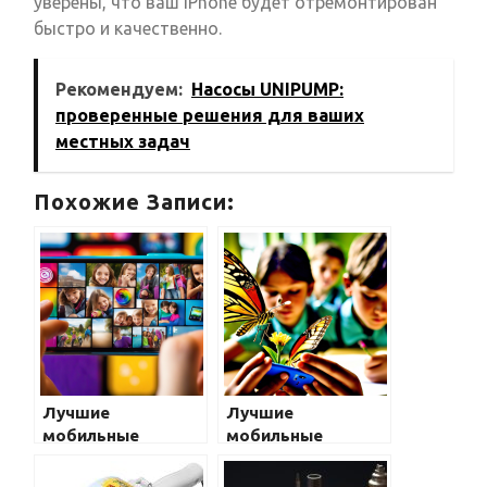
уверены, что ваш iPhone будет отремонтирован
быстро и качественно.
Рекомендуем:
Насосы UNIPUMP:
проверенные решения для ваших
местных задач
Похожие Записи:
Лучшие
Лучшие
мобильные
мобильные
телефоны для
телефоны для
школьников с
школьников с