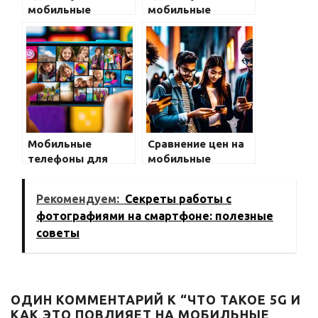
мобильные
мобильные
телефоны: онлайн
телефоны: онлайн
или офлайн?
или офлайн?
Мобильные
Сравнение цен на
телефоны для
мобильные
пожилых: что
телефоны в
выбрать?
разных странах
Рекомендуем:
Секреты работы с
фотографиями на смартфоне: полезные
советы
ОДИН КОММЕНТАРИЙ К “ЧТО ТАКОЕ 5G И
КАК ЭТО ПОВЛИЯЕТ НА МОБИЛЬНЫЕ