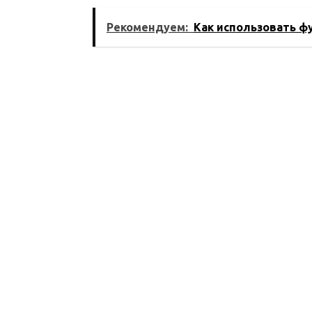
использования
будущего
мобильной
Рекомендуем:
Как использовать фу
электроники в
современном мире