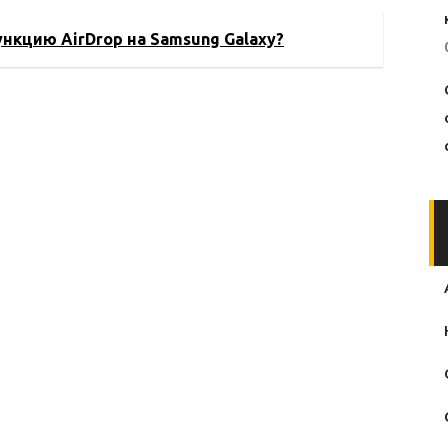
мобильной
технологий в
индустрии
мобильной
нкцию AirDrop на Samsung Galaxy?
электронике