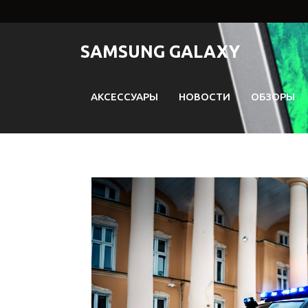
Перейти
к
содержимому
SAMSUNG GALAXY
АКСЕССУАРЫ
НОВОСТИ
ОБЗОРЫ