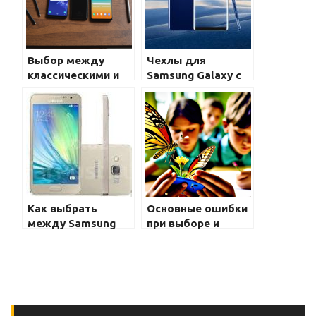
Выбор между
Чехлы для
классическими и
Samsung Galaxy с
сгибающимися
защитой от
моделями Galaxy:
ударов и падений:
что лучше для
лучший выбор для
вас?
безопасности
вашего смартфона
Как выбрать
Основные ошибки
между Samsung
при выборе и
Galaxy A12 и
покупке
Galaxy A32?
смартфона