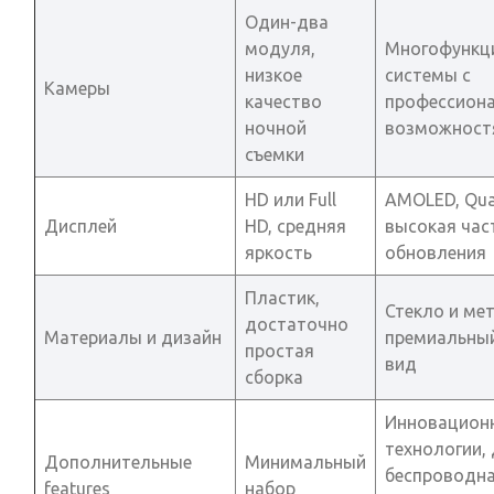
Один-два
модуля,
Многофункц
низкое
системы с
Камеры
качество
профессион
ночной
возможност
съемки
HD или Full
AMOLED, Qua
Дисплей
HD, средняя
высокая час
яркость
обновления
Пластик,
Стекло и ме
достаточно
Материалы и дизайн
премиальны
простая
вид
сборка
Инновацион
технологии, 
Дополнительные
Минимальный
беспроводн
features
набор