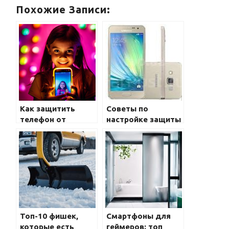
Похожие Записи:
Как защитить
Советы по
телефон от
настройке защиты
вирусов и
от вирусов на
вредоносных
Samsung Galaxy
программ
Топ-10 фишек,
Смартфоны для
которые есть
геймеров: топ