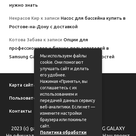
нужно знать
Некрасов Кир
к записи
Насос для бассейна купить в
Ростове-на-Дону с доставкой
Котова Забава
к записи
Опции для
профессионалов и бизнес-пользователей в
Мы используем файлы
Samsung Galaxy: полный обзор возможностей
cookie. Они помогают
улучшать сайт и делать
его удобнее.
Нажимая «Принять», вы
Карта сайта
соглашаетесь с их
использованием и
Пользовательское соглашение
передачей данных сервису
веб-аналитики. Если нет —
Контакты
измените настройки
браузера или покиньте
сайт.
2023 (с) galaxy62.ru - фан-сайт SAMSUNG GALAXY
Политика обработки
Не официальный информационный сайт. Наш проект