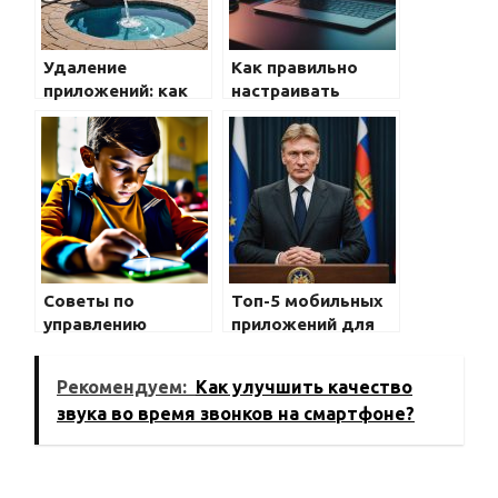
Удаление
Как правильно
приложений: как
настраивать
убрать ненужные
настройки
программы на
конфиденциальности
телефоне
на телефоне
Советы по
Топ-5 мобильных
управлению
приложений для
временем с
управления
помощью
финансами
Рекомендуем:
Как улучшить качество
приложения на
звука во время звонков на смартфоне?
телефоне