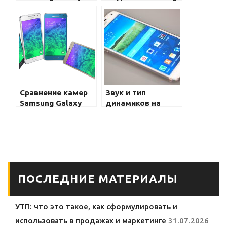
A51 и Galaxy A71
Galaxy S2 и Galaxy
S20
Сравнение камер
Звук и тип
Samsung Galaxy
динамиков на
S20 Ultra и Galaxy
Samsung Galaxy:
S20 Plus: кто
сравнение и выбор
лидирует в
лучшего варианта
фотографическом
мире?
ПОСЛЕДНИЕ МАТЕРИАЛЫ
УТП: что это такое, как сформулировать и
использовать в продажах и маркетинге
31.07.2026