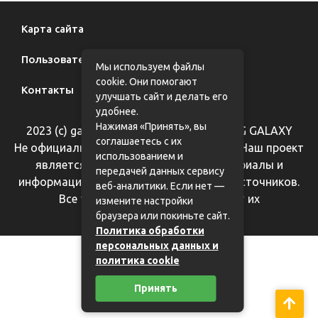
Карта сайта
Пользовательское соглашение
Мы используем файлы
cookie. Они помогают
Контакты
улучшать сайт и делать его
удобнее.
Нажимая «Принять», вы
2023 (с) galaxy62.ru - фан-сайт SAMSUNG GALAXY
соглашаетесь с их
Не официальный информационный сайт. Наш проект
использованием и
является справочным, все фотоматериалы и
передачей данных сервису
информация взяты из общедоступных источников.
веб-аналитики. Если нет —
Все торговые марки принадлежат их
измените настройки
правообладателям.
браузера или покиньте сайт.
Политика обработки
персональных данных и
политика cookie
Принять