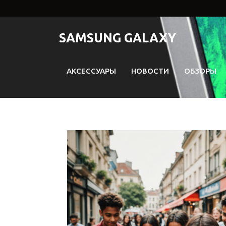
Перейти
к
содержимому
SAMSUNG GALAXY
АКСЕССУАРЫ
НОВОСТИ
ОБЗОРЫ