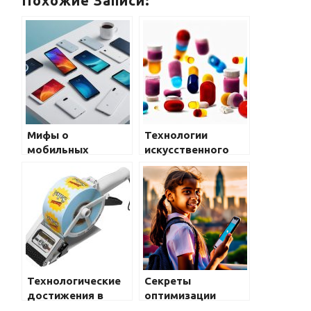
Похожие Записи:
Мифы о
Технологии
мобильных
искусственного
телефонах: что
интеллекта в
правда, а что
мобильных
вымысел?
телефонах
Технологические
Секреты
достижения в
оптимизации
мобильных
производительности