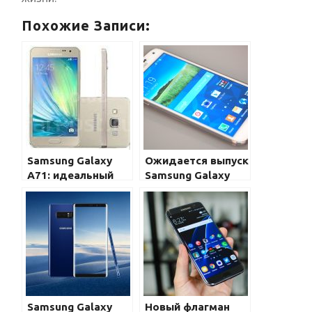
Похожие Записи:
Samsung Galaxy
Ожидается выпуск
A71: идеальный
Samsung Galaxy
смартфон в
M31: бюджетный
среднем ценовом
смартфон с
сегменте
отличными
возможностями
Samsung Galaxy
Новый флагман