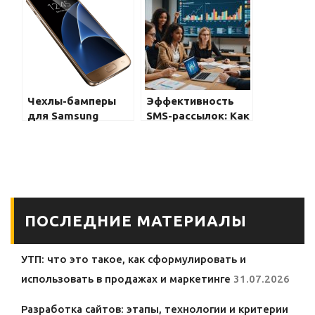
доступные услуги
SAFEBILET
и грамотная
поддержка
Чехлы-бамперы
Эффективность
для Samsung
SMS-рассылок: Как
Galaxy: стильная и
выбрать верного
безопасная
партнера для
защита
вашей компании
ПОСЛЕДНИЕ МАТЕРИАЛЫ
УТП: что это такое, как сформулировать и
использовать в продажах и маркетинге
31.07.2026
Разработка сайтов: этапы, технологии и критерии