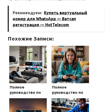
Рекомендуем:
Купить виртуальный
номер для WhatsApp — Ватсап
регистрация — HotTelecom
Похожие Записи:
Полное
Полное
руководство по
руководство по
взаимодействию с
выбору модели
экосистемой
Samsung Galaxy
устройств Samsung
для детей и