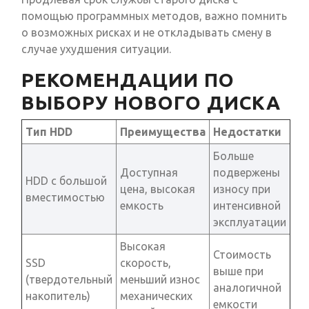
помощью программных методов, важно помнить
о возможных рисках и не откладывать смену в
случае ухудшения ситуации.
РЕКОМЕНДАЦИИ ПО
ВЫБОРУ НОВОГО ДИСКА
Тип HDD
Преимущества
Недостатки
Больше
Доступная
подвержены
HDD с большой
цена, высокая
износу при
вместимостью
емкость
интенсивной
эксплуатации
Высокая
Стоимость
SSD
скорость,
выше при
(твердотельный
меньший износ
аналогичной
накопитель)
механических
емкости