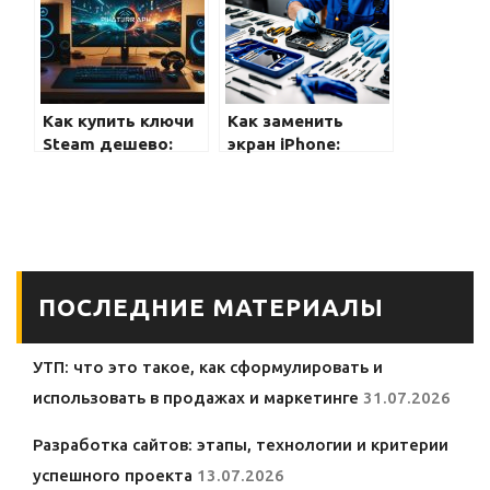
Galaxy:
подростков:
возможности,
советы экспертов
преимущества и
и лучшие решения
советы
Как купить ключи
Как заменить
Steam дешево:
экран iPhone:
Полное
Полное
руководство
руководство для
новичков и
профессионалов
ПОСЛЕДНИЕ МАТЕРИАЛЫ
УТП: что это такое, как сформулировать и
использовать в продажах и маркетинге
31.07.2026
Разработка сайтов: этапы, технологии и критерии
успешного проекта
13.07.2026