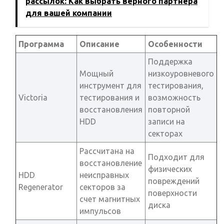
рассылок: Как выбрать верного партнера
для вашей компании
Программа
Описание
Особенности
Поддержка
Мощный
низкоуровневого
инструмент для
тестирования,
Victoria
тестирования и
возможность
восстановления
повторной
HDD
записи на
секторах
Рассчитана на
Подходит для
восстановление
физических
HDD
неисправных
повреждений
Regenerator
секторов за
поверхности
счет магнитных
диска
импульсов