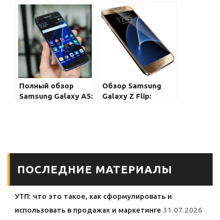
смартфон по
Galaxy S20 Lite:
доступной цене
доступная версия
флагмана
Полный обзор
Обзор Samsung
Samsung Galaxy A5:
Galaxy Z Flip:
доступный
стильный
смартфон с
смартфон в
отличными
складном
возможностями
формате
ПОСЛЕДНИЕ МАТЕРИАЛЫ
УТП: что это такое, как сформулировать и
использовать в продажах и маркетинге
31.07.2026