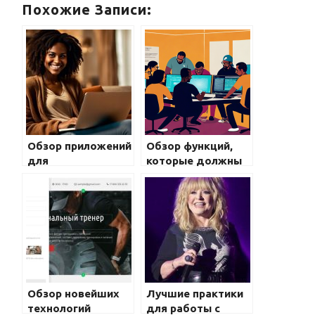
Похожие Записи:
Обзор приложений
Обзор функций,
для
которые должны
редактирования
присутствовать у
видео на
дизайнеров на
смартфоне
смартфонах
Обзор новейших
Лучшие практики
технологий
для работы с