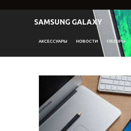
Перейти
к
содержимому
SAMSUNG GALAXY
АКСЕССУАРЫ
НОВОСТИ
ОБЗОРЫ