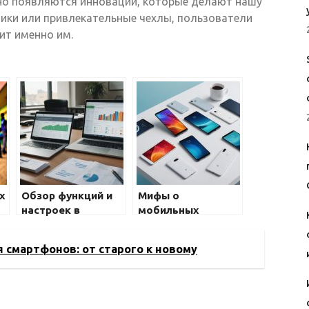
но появляются инновации, которые делают нашу
ики или привлекательные чехлы, пользователи
ит именно им.
х
Обзор функций и
Мифы о
настроек в
мобильных
мобильных
телефонах: что
приложениях для
правда, а что
 смартфонов: от старого к новому
общения
вымысел?