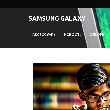
Перейти
к
содержимому
SAMSUNG GALAXY
АКСЕССУАРЫ
НОВОСТИ
ОБЗОРЫ