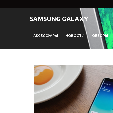
Перейти
к
содержимому
SAMSUNG GALAXY
АКСЕССУАРЫ
НОВОСТИ
ОБЗОРЫ