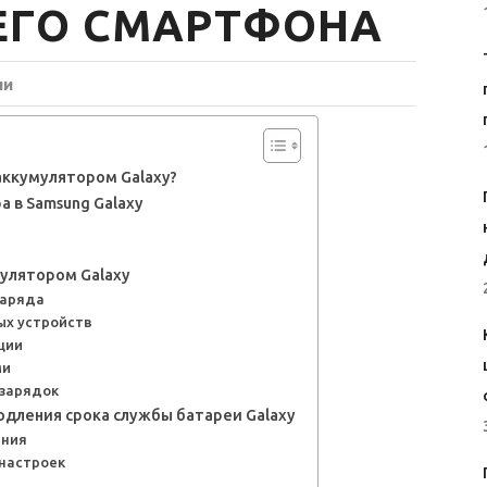
ЕГО СМАРТФОНА
ии
аккумулятором Galaxy?
 в Samsung Galaxy
мулятором Galaxy
заряда
ых устройств
ции
ми
езарядок
дления срока службы батареи Galaxy
ения
 настроек