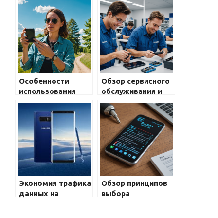
Особенности
Обзор сервисного
использования
обслуживания и
смартфона Galaxy
гарантийных
в жаркую и
условий для
холодную погоду:
устройств Samsung
советы и
Galaxy: что важно
рекомендации
знать
пользователю
Экономия трафика
Обзор принципов
данных на
выбора
Samsung Galaxy:
аккумулятора по
советы и
емкости и типу в