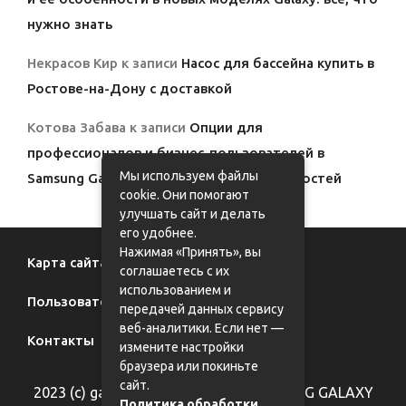
нужно знать
Некрасов Кир
к записи
Насос для бассейна купить в
Ростове-на-Дону с доставкой
Котова Забава
к записи
Опции для
профессионалов и бизнес-пользователей в
Мы используем файлы
Samsung Galaxy: полный обзор возможностей
cookie. Они помогают
улучшать сайт и делать
его удобнее.
Нажимая «Принять», вы
Карта сайта
соглашаетесь с их
использованием и
Пользовательское соглашение
передачей данных сервису
веб-аналитики. Если нет —
Контакты
измените настройки
браузера или покиньте
сайт.
2023 (с) galaxy62.ru - фан-сайт SAMSUNG GALAXY
Политика обработки